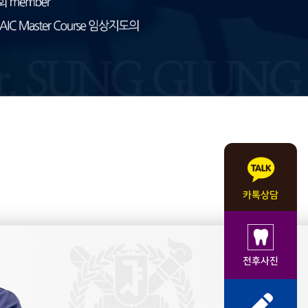
카톡상담
전후사진