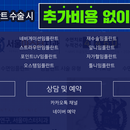
임플란트 특별함
상악동거상술
구강악안면외과전문의
뼈이식임플란트
수면임플란트
전체임플란트
네비게이션임플란트
재수술임플란트
수면치료
4
4
6
0
누적건수
건
스트라우만임플란트
앞니임플란트
* NIMS 취급일자 보고 기준 (2021년 8월 ~ 202
포인트UV임플란트
자가혈임플란트
오스템임플란트
틀니임플란트
상담 및 예약
카카오톡 채널
네이버 예약