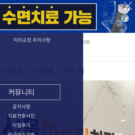
치아교정 특별함
치과교정과전문의
클리피씨 교정
치아교정 주의사항
로그인
6년 7월)
커뮤니티
공지사항
치료전후사진
자필후기
비급여수가표